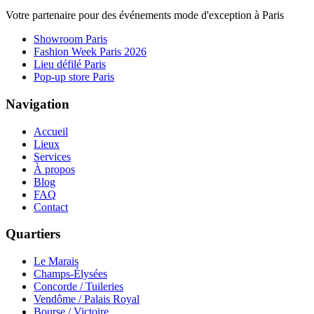
Votre partenaire pour des événements mode d'exception à Paris
Showroom Paris
Fashion Week Paris 2026
Lieu défilé Paris
Pop-up store Paris
Navigation
Accueil
Lieux
Services
À propos
Blog
FAQ
Contact
Quartiers
Le Marais
Champs-Élysées
Concorde / Tuileries
Vendôme / Palais Royal
Bourse / Victoire