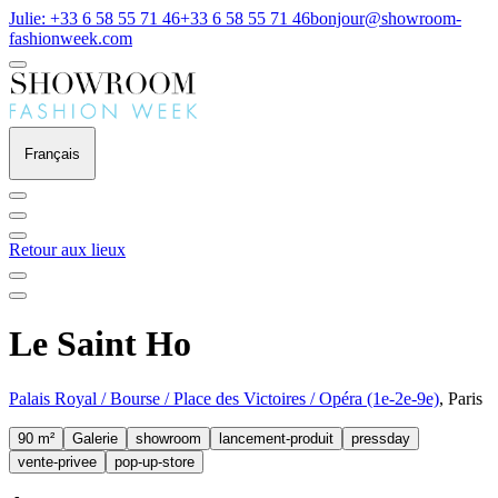
Julie: +33 6 58 55 71 46
+33 6 58 55 71 46
bonjour@showroom-
fashionweek.com
Français
Retour aux lieux
Le Saint Ho
Palais Royal / Bourse / Place des Victoires / Opéra (1e-2e-9e)
, Paris
90 m²
Galerie
showroom
lancement-produit
pressday
vente-privee
pop-up-store