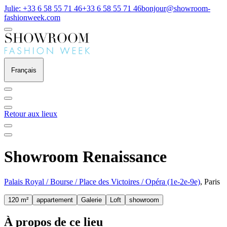
Julie: +33 6 58 55 71 46
+33 6 58 55 71 46
bonjour@showroom-
fashionweek.com
Français
Retour aux lieux
Showroom Renaissance
Palais Royal / Bourse / Place des Victoires / Opéra (1e-2e-9e)
, Paris
120 m²
appartement
Galerie
Loft
showroom
À propos de ce lieu