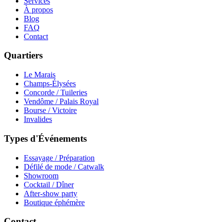
Services
À propos
Blog
FAQ
Contact
Quartiers
Le Marais
Champs-Élysées
Concorde / Tuileries
Vendôme / Palais Royal
Bourse / Victoire
Invalides
Types d'Événements
Essayage / Préparation
Défilé de mode / Catwalk
Showroom
Cocktail / Dîner
After-show party
Boutique éphémère
Contact