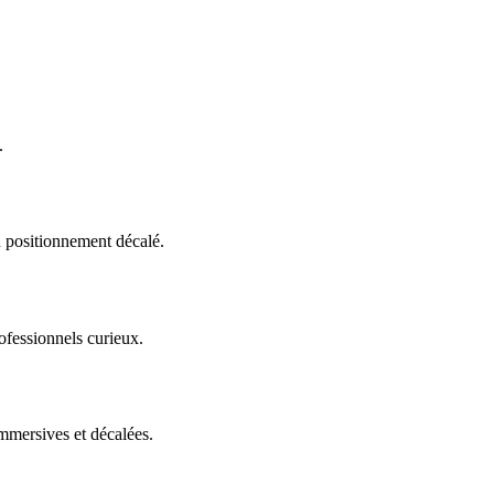
.
n positionnement décalé.
rofessionnels curieux.
immersives et décalées.