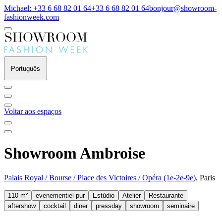
Michael: +33 6 68 82 01 64
+33 6 68 82 01 64
bonjour@showroom-
fashionweek.com
Português
Voltar aos espaços
Showroom Ambroise
Palais Royal / Bourse / Place des Victoires / Opéra (1e-2e-9e)
, Paris
110 m²
evenementiel-pur
Estúdio
Atelier
Restaurante
aftershow
cocktail
diner
pressday
showroom
seminaire