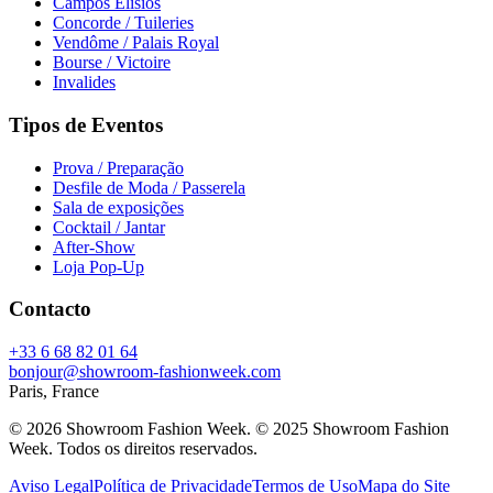
Campos Elísios
Concorde / Tuileries
Vendôme / Palais Royal
Bourse / Victoire
Invalides
Tipos de Eventos
Prova / Preparação
Desfile de Moda / Passerela
Sala de exposições
Cocktail / Jantar
After-Show
Loja Pop-Up
Contacto
+33 6 68 82 01 64
bonjour@showroom-fashionweek.com
Paris, France
© 2026 Showroom Fashion Week
. © 2025 Showroom Fashion
Week. Todos os direitos reservados.
Aviso Legal
Política de Privacidade
Termos de Uso
Mapa do Site