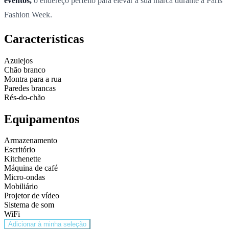
eventos,
o endereço perfeito para elevar a sua marca durante a Paris
Fashion Week.
Características
Azulejos
Chão branco
Montra para a rua
Paredes brancas
Rés-do-chão
Equipamentos
Armazenamento
Escritório
Kitchenette
Máquina de café
Micro-ondas
Mobiliário
Projetor de vídeo
Sistema de som
WiFi
Adicionar à minha seleção