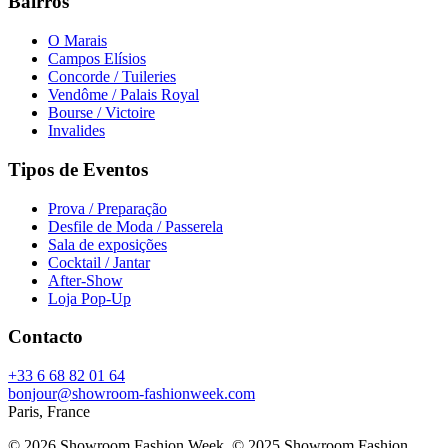
Bairros
O Marais
Campos Elísios
Concorde / Tuileries
Vendôme / Palais Royal
Bourse / Victoire
Invalides
Tipos de Eventos
Prova / Preparação
Desfile de Moda / Passerela
Sala de exposições
Cocktail / Jantar
After-Show
Loja Pop-Up
Contacto
+33 6 68 82 01 64
bonjour@showroom-fashionweek.com
Paris, France
© 2026 Showroom Fashion Week
. © 2025 Showroom Fashion