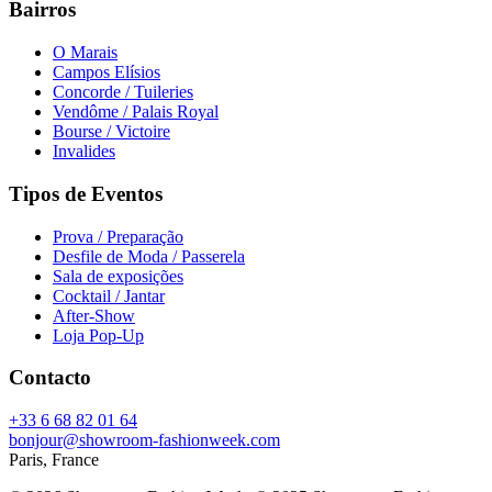
Bairros
O Marais
Campos Elísios
Concorde / Tuileries
Vendôme / Palais Royal
Bourse / Victoire
Invalides
Tipos de Eventos
Prova / Preparação
Desfile de Moda / Passerela
Sala de exposições
Cocktail / Jantar
After-Show
Loja Pop-Up
Contacto
+33 6 68 82 01 64
bonjour@showroom-fashionweek.com
Paris, France