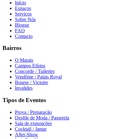
Início
Espaços
Serviços
Sobre Nós
Blogue
FAQ
Contacto
Bairros
O Marais
Campos Elísios
Concorde / Tuileries
Vendôme / Palais Royal
Bourse / Victoire
Invalides
Tipos de Eventos
Prova / Preparação
Desfile de Moda / Passerela
Sala de exposições
Cocktail / Jantar
After-Show