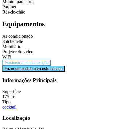
Montra para a rua
Parquet
Rés-do-chão
Equipamentos
Ar condicionado
Kitchenette
Mobiliário
Projetor de vídeo
WiFi
Adicionar à minha seleção
Fazer um pedido para este espaço
Informações Principais
Superfície
175 m²
Tipo
cocktail
Localização