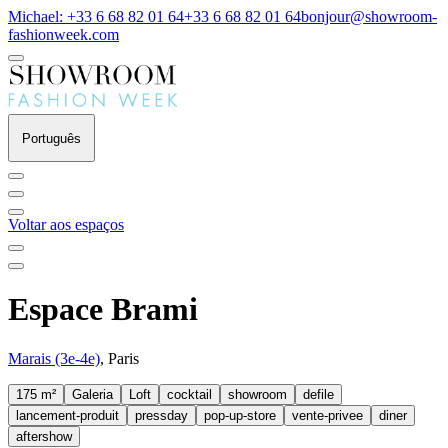
Michael: +33 6 68 82 01 64
+33 6 68 82 01 64
bonjour@showroom-
fashionweek.com
Português
Voltar aos espaços
Espace Brami
Marais (3e-4e)
, Paris
175 m²
Galeria
Loft
cocktail
showroom
defile
lancement-produit
pressday
pop-up-store
vente-privee
diner
aftershow