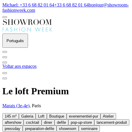
Michael: +33 6 68 82 01 64
+33 6 68 82 01 64
bonjour@showroom-
fashionweek.com
Português
Voltar aos espaços
Le loft Premium
Marais (3e-4e)
, Paris
145 m²
Galeria
Loft
Boutique
evenementiel-pur
Atelier
aftershow
cocktail
diner
defile
pop-up-store
lancement-produit
pressday
preparation-defile
showroom
seminaire