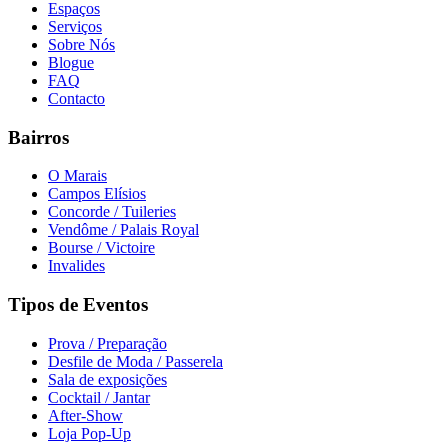
Espaços
Serviços
Sobre Nós
Blogue
FAQ
Contacto
Bairros
O Marais
Campos Elísios
Concorde / Tuileries
Vendôme / Palais Royal
Bourse / Victoire
Invalides
Tipos de Eventos
Prova / Preparação
Desfile de Moda / Passerela
Sala de exposições
Cocktail / Jantar
After-Show
Loja Pop-Up