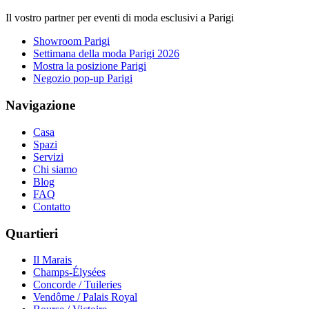
Il vostro partner per eventi di moda esclusivi a Parigi
Showroom Parigi
Settimana della moda Parigi 2026
Mostra la posizione Parigi
Negozio pop-up Parigi
Navigazione
Casa
Spazi
Servizi
Chi siamo
Blog
FAQ
Contatto
Quartieri
Il Marais
Champs-Élysées
Concorde / Tuileries
Vendôme / Palais Royal