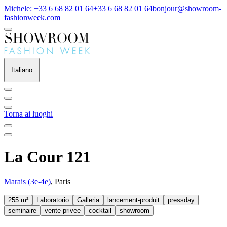
Michele: +33 6 68 82 01 64
+33 6 68 82 01 64
bonjour@showroom-
fashionweek.com
Italiano
Torna ai luoghi
La Cour 121
Marais (3e-4e)
, Paris
255 m²
Laboratorio
Galleria
lancement-produit
pressday
seminaire
vente-privee
cocktail
showroom