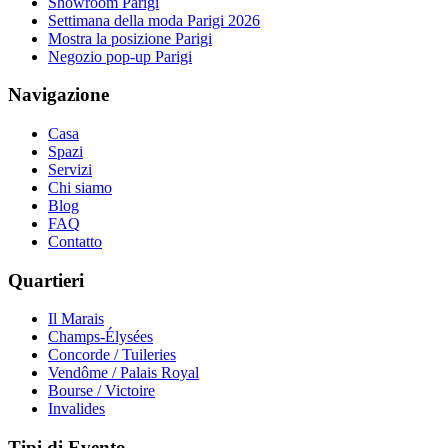
Showroom Parigi
Settimana della moda Parigi 2026
Mostra la posizione Parigi
Negozio pop-up Parigi
Navigazione
Casa
Spazi
Servizi
Chi siamo
Blog
FAQ
Contatto
Quartieri
Il Marais
Champs-Élysées
Concorde / Tuileries
Vendôme / Palais Royal
Bourse / Victoire
Invalides
Tipi di Evento