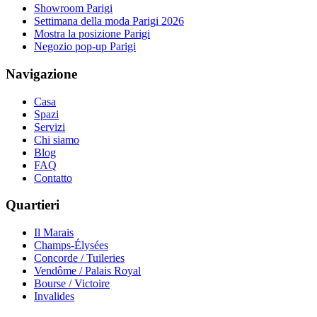
Showroom Parigi
Settimana della moda Parigi 2026
Mostra la posizione Parigi
Negozio pop-up Parigi
Navigazione
Casa
Spazi
Servizi
Chi siamo
Blog
FAQ
Contatto
Quartieri
Il Marais
Champs-Élysées
Concorde / Tuileries
Vendôme / Palais Royal
Bourse / Victoire
Invalides