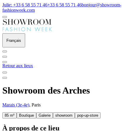
Julie: +33 6 58 55 71 46
+33 6 58 55 71 46
bonjour@showroom-
fashionweek.com
Français
Retour aux lieux
Showroom des Arches
Marais (3e-4e)
, Paris
85 m²
Boutique
Galerie
showroom
pop-up-store
À propos de ce lieu