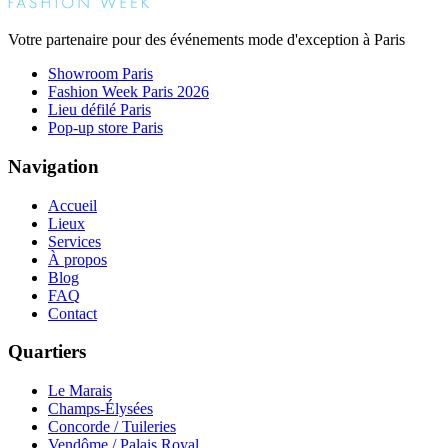
Votre partenaire pour des événements mode d'exception à Paris
Showroom Paris
Fashion Week Paris 2026
Lieu défilé Paris
Pop-up store Paris
Navigation
Accueil
Lieux
Services
À propos
Blog
FAQ
Contact
Quartiers
Le Marais
Champs-Élysées
Concorde / Tuileries
Vendôme / Palais Royal