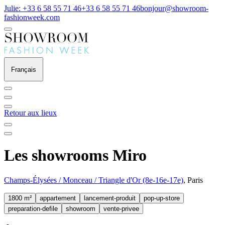
Julie: +33 6 58 55 71 46
+33 6 58 55 71 46
bonjour@showroom-
fashionweek.com
Français
Retour aux lieux
Les showrooms Miro
Champs-Élysées / Monceau / Triangle d'Or (8e-16e-17e)
, Paris
1800 m²
appartement
lancement-produit
pop-up-store
preparation-defile
showroom
vente-privee