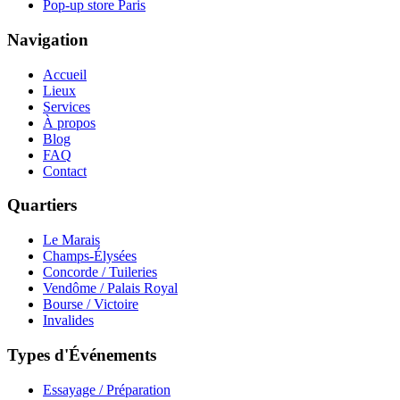
Pop-up store Paris
Navigation
Accueil
Lieux
Services
À propos
Blog
FAQ
Contact
Quartiers
Le Marais
Champs-Élysées
Concorde / Tuileries
Vendôme / Palais Royal
Bourse / Victoire
Invalides
Types d'Événements
Essayage / Préparation