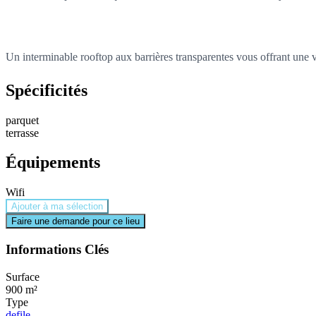
Un interminable rooftop aux barrières transparentes vous offrant une 
Spécificités
parquet
terrasse
Équipements
Wifi
Ajouter à ma sélection
Faire une demande pour ce lieu
Informations Clés
Surface
900 m²
Type
defile