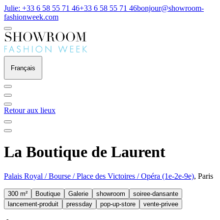
Julie: +33 6 58 55 71 46
+33 6 58 55 71 46
bonjour@showroom-
fashionweek.com
Français
Retour aux lieux
La Boutique de Laurent
Palais Royal / Bourse / Place des Victoires / Opéra (1e-2e-9e)
, Paris
300 m²
Boutique
Galerie
showroom
soiree-dansante
lancement-produit
pressday
pop-up-store
vente-privee