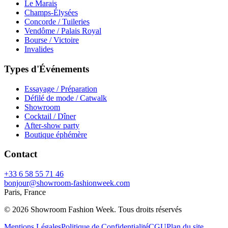
Le Marais
Champs-Élysées
Concorde / Tuileries
Vendôme / Palais Royal
Bourse / Victoire
Invalides
Types d'Événements
Essayage / Préparation
Défilé de mode / Catwalk
Showroom
Cocktail / Dîner
After-show party
Boutique éphémère
Contact
+33 6 58 55 71 46
bonjour@showroom-fashionweek.com
Paris, France
© 2026 Showroom Fashion Week
. Tous droits réservés
Mentions Légales
Politique de Confidentialité
CGU
Plan du site