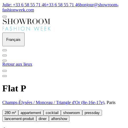
Julie: +33 6 58 55 71 46
+33 6 58 55 71 46
bonjour@showroom-
fashionweek.com
Français
Retour aux lieux
Flat P
Champs-Élysées / Monceau / Triangle d'Or (8e-16e-17e)
, Paris
280 m²
appartement
cocktail
showroom
pressday
lancement-produit
diner
aftershow