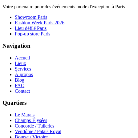
Votre partenaire pour des événements mode d'exception à Paris
Showroom Paris
Fashion Week Paris 2026
Lieu défilé Paris
Pop-up store Paris
Navigation
Accueil
Lieux
Services
À propos
Blog
FAQ
Contact
Quartiers
Le Marais
Champs-Élysées
Concorde / Tuileries
Vendôme / Palais Royal
Bourse / Victoire