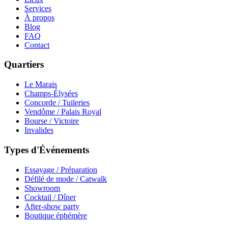
Services
À propos
Blog
FAQ
Contact
Quartiers
Le Marais
Champs-Élysées
Concorde / Tuileries
Vendôme / Palais Royal
Bourse / Victoire
Invalides
Types d'Événements
Essayage / Préparation
Défilé de mode / Catwalk
Showroom
Cocktail / Dîner
After-show party
Boutique éphémère