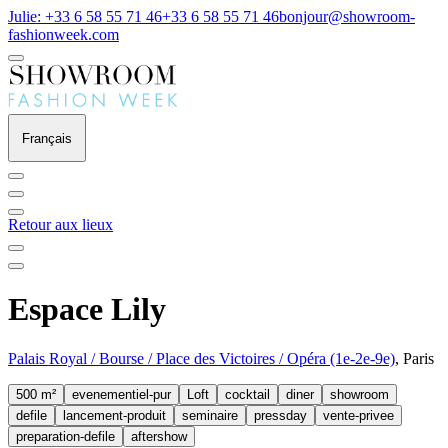
Julie: +33 6 58 55 71 46
+33 6 58 55 71 46
bonjour@showroom-
fashionweek.com
Français
Retour aux lieux
Espace Lily
Palais Royal / Bourse / Place des Victoires / Opéra (1e-2e-9e)
, Paris
500 m²
evenementiel-pur
Loft
cocktail
diner
showroom
defile
lancement-produit
seminaire
pressday
vente-privee
preparation-defile
aftershow