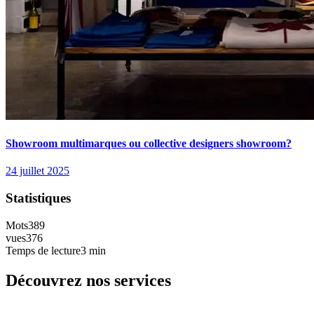
Showroom multimarques ou collective designers showroom?
24 juillet 2025
Statistiques
Mots
389
vues
376
Temps de lecture
3 min
Découvrez nos services