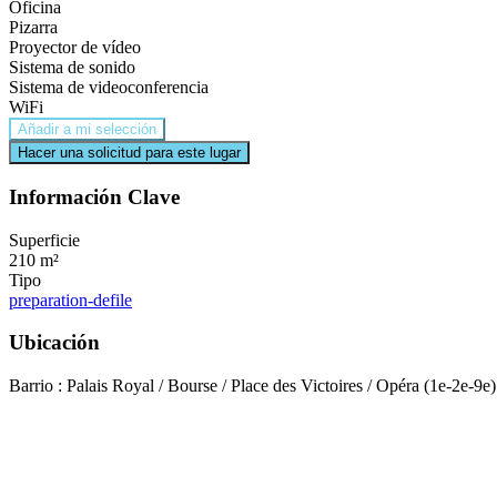
Oficina
Pizarra
Proyector de vídeo
Sistema de sonido
Sistema de videoconferencia
WiFi
Añadir a mi selección
Hacer una solicitud para este lugar
Información Clave
Superficie
210 m²
Tipo
preparation-defile
Ubicación
Barrio : Palais Royal / Bourse / Place des Victoires / Opéra (1e-2e-9e)