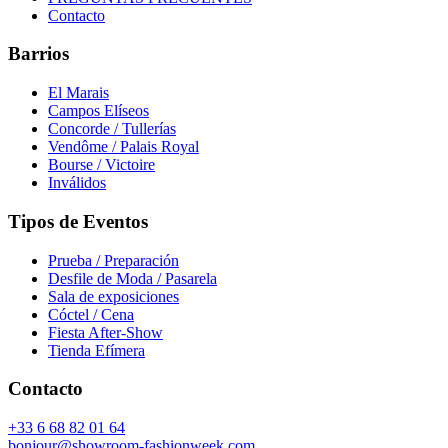
Contacto
Barrios
El Marais
Campos Elíseos
Concorde / Tullerías
Vendôme / Palais Royal
Bourse / Victoire
Inválidos
Tipos de Eventos
Prueba / Preparación
Desfile de Moda / Pasarela
Sala de exposiciones
Cóctel / Cena
Fiesta After-Show
Tienda Efímera
Contacto
+33 6 68 82 01 64
bonjour@showroom-fashionweek.com