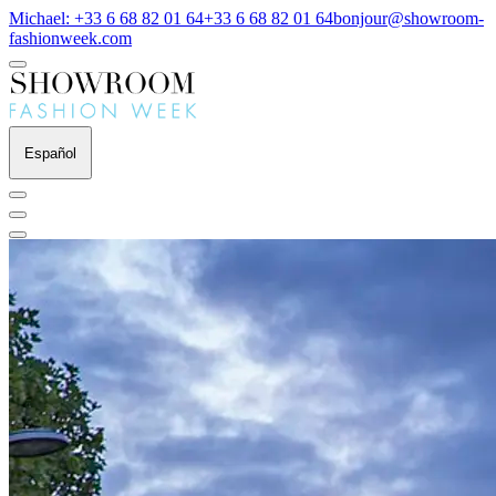
Michael: +33 6 68 82 01 64
+33 6 68 82 01 64
bonjour@showroom-
fashionweek.com
Español