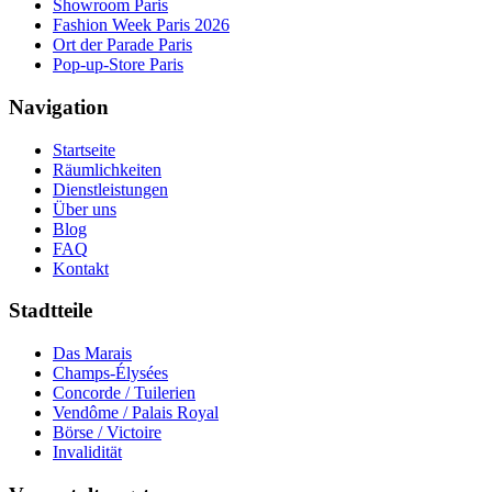
Showroom Paris
Fashion Week Paris 2026
Ort der Parade Paris
Pop-up-Store Paris
Navigation
Startseite
Räumlichkeiten
Dienstleistungen
Über uns
Blog
FAQ
Kontakt
Stadtteile
Das Marais
Champs-Élysées
Concorde / Tuilerien
Vendôme / Palais Royal
Börse / Victoire
Invalidität