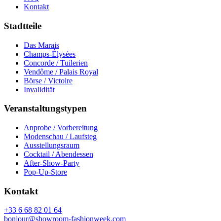
Kontakt
Stadtteile
Das Marais
Champs-Élysées
Concorde / Tuilerien
Vendôme / Palais Royal
Börse / Victoire
Invalidität
Veranstaltungstypen
Anprobe / Vorbereitung
Modenschau / Laufsteg
Ausstellungsraum
Cocktail / Abendessen
After-Show-Party
Pop-Up-Store
Kontakt
+33 6 68 82 01 64
bonjour@showroom-fashionweek.com