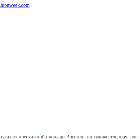
shionweek.com
нутах от престижной площади Вогезов, эта художественная гале