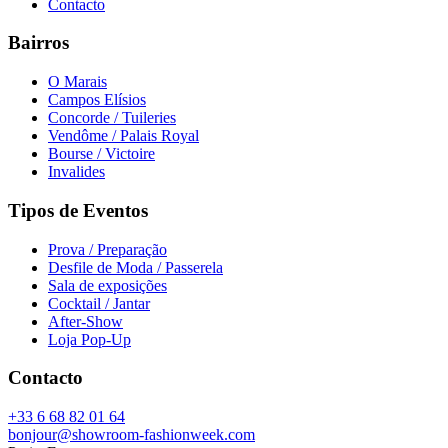
Contacto
Bairros
O Marais
Campos Elísios
Concorde / Tuileries
Vendôme / Palais Royal
Bourse / Victoire
Invalides
Tipos de Eventos
Prova / Preparação
Desfile de Moda / Passerela
Sala de exposições
Cocktail / Jantar
After-Show
Loja Pop-Up
Contacto
+33 6 68 82 01 64
bonjour@showroom-fashionweek.com