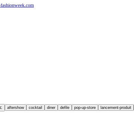
fashionweek.com
エ
aftershow
cocktail
diner
defile
pop-up-store
lancement-produit