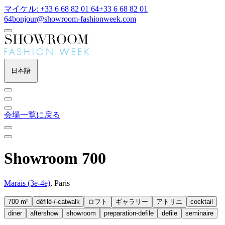
マイケル: +33 6 68 82 01 64
+33 6 68 82 01
64
bonjour@showroom-fashionweek.com
日本語
会場一覧に戻る
Showroom 700
Marais (3e-4e)
, Paris
700 m²
défilé-/-catwalk
ロフト
ギャラリー
アトリエ
cocktail
diner
aftershow
showroom
preparation-defile
defile
seminaire