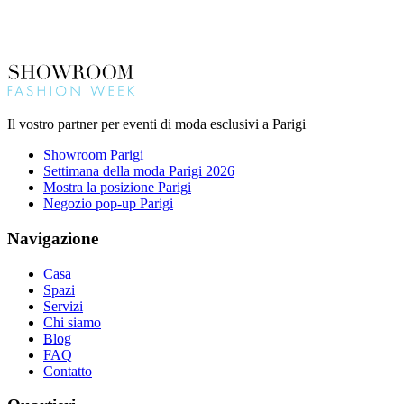
Il vostro partner per eventi di moda esclusivi a Parigi
Showroom Parigi
Settimana della moda Parigi 2026
Mostra la posizione Parigi
Negozio pop-up Parigi
Navigazione
Casa
Spazi
Servizi
Chi siamo
Blog
FAQ
Contatto