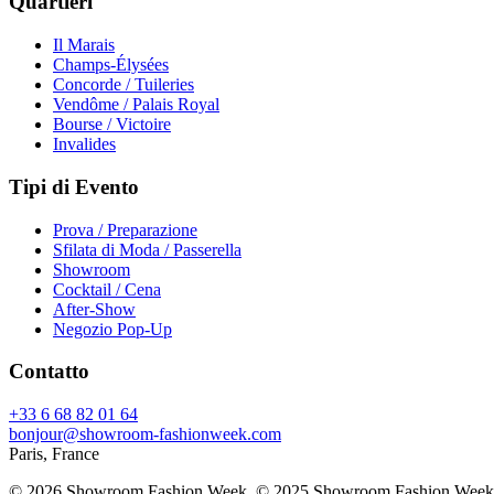
Quartieri
Il Marais
Champs-Élysées
Concorde / Tuileries
Vendôme / Palais Royal
Bourse / Victoire
Invalides
Tipi di Evento
Prova / Preparazione
Sfilata di Moda / Passerella
Showroom
Cocktail / Cena
After-Show
Negozio Pop-Up
Contatto
+33 6 68 82 01 64
bonjour@showroom-fashionweek.com
Paris, France
© 2026 Showroom Fashion Week
. © 2025 Showroom Fashion Week. Tut