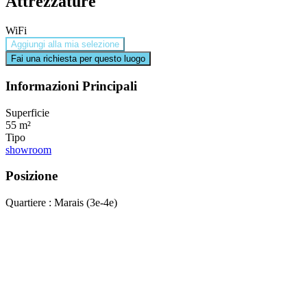
Attrezzature
WiFi
Aggiungi alla mia selezione
Fai una richiesta per questo luogo
Informazioni Principali
Superficie
55 m²
Tipo
showroom
Posizione
Quartiere : Marais (3e-4e)