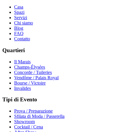
Casa
Spazi
Servizi
Chi siamo
Blog
FAQ
Contatto
Quartieri
Il Marais
Champs-Élysées
Concorde / Tuileries
Vendôme / Palais Royal
Bourse / Victoire
Invalides
Tipi di Evento
Prova / Preparazione
Sfilata di Moda / Passerella
Showroom
Cocktail / Cena