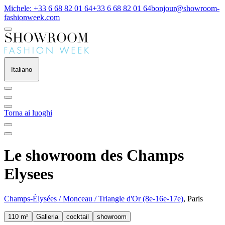
Michele: +33 6 68 82 01 64
+33 6 68 82 01 64
bonjour@showroom-
fashionweek.com
Italiano
Torna ai luoghi
Le showroom des Champs
Elysees
Champs-Élysées / Monceau / Triangle d'Or (8e-16e-17e)
, Paris
110 m²
Galleria
cocktail
showroom