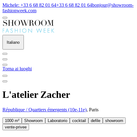
Michele: +33 6 68 82 01 64
+33 6 68 82 01 64
bonjour@showroom-
fashionweek.com
Italiano
Torna ai luoghi
L'atelier Zacher
République / Quartiers émergents (10e-11e)
, Paris
1000 m²
Showroom
Laboratorio
cocktail
defile
showroom
vente-privee