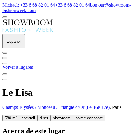
Michael: +33 6 68 82 01 64
+33 6 68 82 01 64
bonjour@showroom-
fashionweek.com
Español
Volver a lugares
Le Lisa
Champs-Elysées / Monceau / Triangle d’Or (8e-16e-17e)
, Paris
580 m²
cocktail
diner
showroom
soiree-dansante
Acerca de este lugar