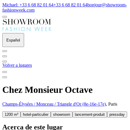
Michael: +33 6 68 82 01 64
+33 6 68 82 01 64
bonjour@showroom-
fashionweek.com
Español
Volver a lugares
Chez Monsieur Octave
Champs-Élysées / Monceau / Triangle d'Or (8e-16e-17e)
, Paris
1200 m²
hotel-particulier
showroom
lancement-produit
pressday
Acerca de este lugar