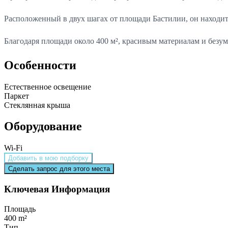
Расположенный в двух шагах от площади Бастилии, он находит
Благодаря площади около 400 м², красивым материалам и безу
Особенности
Естественное освещение
Паркет
Стеклянная крыша
Оборудование
Wi-Fi
Добавить в мою подборку
Сделать запрос для этого места
Ключевая Информация
Площадь
400 m²
Тип