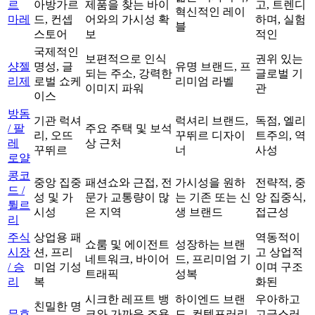
르
아방가르
제품을 찾는 바이
고, 트렌디
혁신적인 레이
마레
드, 컨셉
어와의 가시성 확
하며, 실험
블
스토어
보
적인
국제적인
보편적으로 인식
권위 있는
샹젤
명성, 글
유명 브랜드, 프
되는 주소, 강력한
글로벌 기
리제
로벌 쇼케
리미엄 라벨
이미지 파워
관
이스
방돔
기관 럭셔
럭셔리 브랜드,
독점, 엘리
/ 팔
주요 주택 및 보석
리, 오뜨
꾸뛰르 디자이
트주의, 역
레
상 근처
꾸뛰르
너
사성
로얄
콩코
중앙 집중
패션쇼와 근접, 전
가시성을 원하
전략적, 중
드 /
성 및 가
문가 교통량이 많
는 기존 또는 신
앙 집중식,
튈르
시성
은 지역
생 브랜드
접근성
리
주식
상업용 패
역동적이
쇼룸 및 에이전트
성장하는 브랜
시장
션, 프리
고 상업적
네트워크, 바이어
드, 프리미엄 기
/ 승
미엄 기성
이며 구조
트래픽
성복
리
복
화된
시크한 레프트 뱅
하이엔드 브랜
우아하고
친밀한 명
무효
크와 가까운 조용
드, 컨템포러리
고급스러