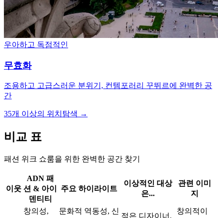
우아하고 독점적인
무효화
조용하고 고급스러운 분위기, 컨템포러리 꾸뛰르에 완벽한 공
간
35개 이상의 위치
탐색 →
비교 표
패션 위크 쇼룸을 위한 완벽한 공간 찾기
ADN 패
이상적인 대상
관련 이미
이웃
션 & 아이
주요 하이라이트
은...
지
덴티티
창의성,
문화적 역동성, 신
창의적이
젊은 디자이너,