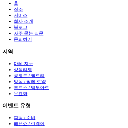
홈
장소
서비스
회사 소개
블로그
자주 묻는 질문
문의하기
지역
마레 지구
샹젤리제
콩코드 / 튈르리
방돔 / 팔레 로얄
부르스 / 빅투아르
무효화
이벤트 유형
피팅 / 준비
패션쇼 / 런웨이