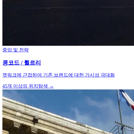
중앙 및 전략
콩코드 / 튈르리
캣워크에 근접하여 기존 브랜드에 대한 가시성 극대화
45개 이상의 위치
탐색 →