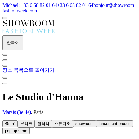
Michael: +33 6 68 82 01 64
+33 6 68 82 01 64
bonjour@showroom-
fashionweek.com
한국어
장소 목록으로 돌아가기
Le Studio d'Hanna
Marais (3e-4e)
, Paris
45 m²
부티크
갤러리
스튜디오
showroom
lancement-produit
pop-up-store