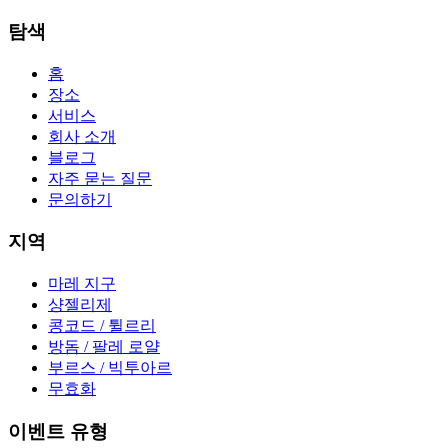
탐색
홈
장소
서비스
회사 소개
블로그
자주 묻는 질문
문의하기
지역
마레 지구
샹젤리제
콩코드 / 튈르리
방돔 / 팔레 로얄
부르스 / 빅투아르
무효화
이벤트 유형