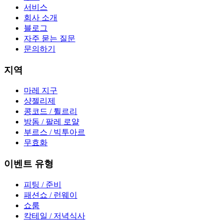
서비스
회사 소개
블로그
자주 묻는 질문
문의하기
지역
마레 지구
샹젤리제
콩코드 / 튈르리
방돔 / 팔레 로얄
부르스 / 빅투아르
무효화
이벤트 유형
피팅 / 준비
패션쇼 / 런웨이
쇼룸
칵테일 / 저녁식사