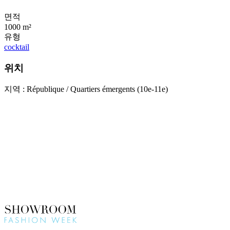
면적
1000 m²
유형
cocktail
위치
지역 : République / Quartiers émergents (10e-11e)