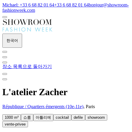
Michael: +33 6 68 82 01 64
+33 6 68 82 01 64
bonjour@showroom-
fashionweek.com
한국어
장소 목록으로 돌아가기
L'atelier Zacher
République / Quartiers émergents (10e-11e)
, Paris
1000 m²
쇼룸
아틀리에
cocktail
defile
showroom
vente-privee