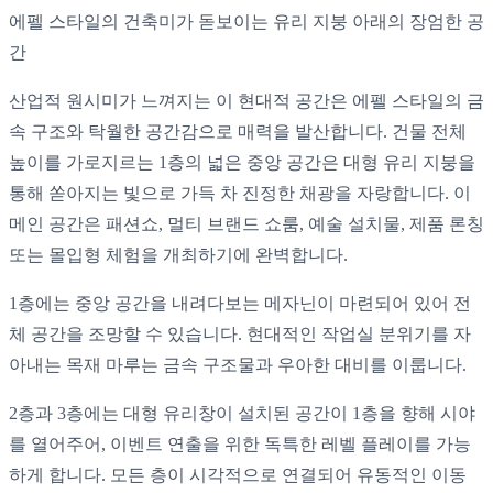
에펠 스타일의 건축미가 돋보이는 유리 지붕 아래의 장엄한 공
간
산업적
원
시미가 느껴지는
이 현대적 공간은 에펠 스타일의 금
속 구조와
탁월한 공간감으로
매력을 발산합니다. 건물 전체
높이를 가로지르는 1층의
넓은 중앙
공간은 대형 유리 지붕을
통해 쏟아지는 빛으로 가득 차 진정한
채광을
자랑합니다. 이
메인 공간은 패션쇼,
멀티 브랜드 쇼룸
, 예술 설치물, 제품 론칭
또는 몰입형 체험을 개최하기에 완벽합니다.
1층에는 중앙 공간을 내려다보는 메자닌이 마련되어 있어
전
체 공간을 조망할 수
있습니다
. 현대적인 작업실 분위기를
자
아내는 목재 마루는 금속 구조물과 우아한 대비를 이룹니다.
2층과 3층에는 대형 유리창이 설치된 공간이 1층을 향해 시야
를 열어주어, 이벤트 연출을 위한 독특한 레벨 플레이를 가능
하게 합니다. 모든 층이 시각적으로 연결되어
유동적인 이동