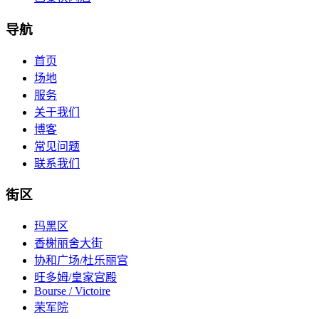
导航
首页
场地
服务
关于我们
博客
常见问题
联系我们
街区
玛黑区
香榭丽舍大街
协和广场/杜乐丽宫
旺多姆/皇家宫殿
Bourse / Victoire
荣军院