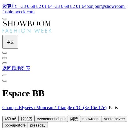
迈克尔: +33 6 68 82 01 64
+33 6 68 82 01 64
bonjour@showroom-
fashionweek.com
中文
返回场地列表
Espace BB
Champs-Elysées / Monceau / Triangle d’Or (8e-16e-17e)
, Paris
450 m²
精品店
evenementiel-pur
阁楼
showroom
vente-privee
pop-up-store
pressday