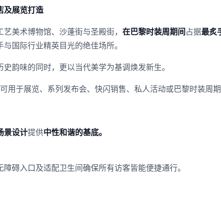
店及展览打造
工艺美术博物馆、沙蓬街与圣殿街，
在巴黎时装周期间
占据
最炙
手与国际行业精英目光的绝佳场所。
历史韵味的同时，更以当代美学为基调焕发新生。
间可用于展览、系列发布会、快闪销售、私人活动或巴黎时装周
场景设计
提供
中性和谐的基底。
。
无障碍入口及适配卫生间确保所有访客皆能便捷通行。