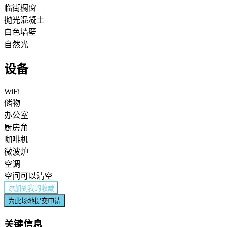
临街橱窗
抛光混凝土
白色墙壁
自然光
设备
WiFi
储物
办公室
厨房角
咖啡机
微波炉
空调
空间可以清空
添加到我的收藏
为此场地提交申请
关键信息