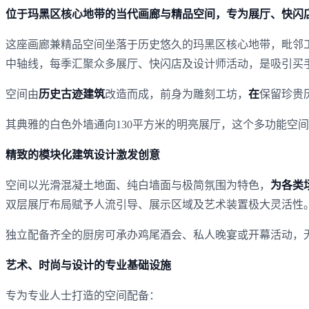
位于玛黑区核心地带的当代画廊与精品空间，专为展厅、快闪
这座画廊兼精品空间坐落于历史悠久的玛黑区核心地带，毗邻
中轴线，每季汇聚众多展厅、快闪店及设计师活动，是吸引买
空间由
历史古迹建筑
改造而成，前身为雕刻工坊，
在
保留珍贵
其典雅的白色外墙通向130平方米的明亮展厅，这个多功能空
精致的模块化建筑设计激发创意
空间以光滑混凝土地面、纯白墙面与极简氛围为特色，
为各类
双层展厅布局赋予人流引导、展示区域及艺术装置极大灵活性
独立配备齐全的厨房可承办鸡尾酒会、私人晚宴或开幕活动，
艺术、时尚与设计的专业基础设施
专为专业人士打造的空间配备：