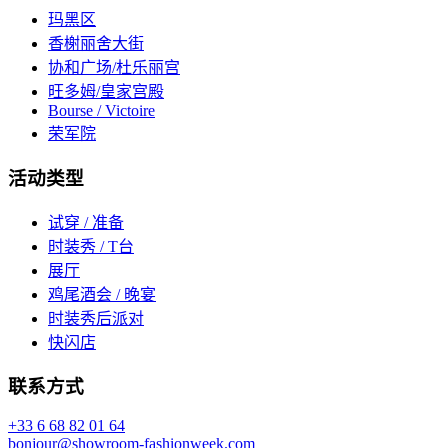
玛黑区
香榭丽舍大街
协和广场/杜乐丽宫
旺多姆/皇家宫殿
Bourse / Victoire
荣军院
活动类型
试穿 / 准备
时装秀 / T台
展厅
鸡尾酒会 / 晚宴
时装秀后派对
快闪店
联系方式
+33 6 68 82 01 64
bonjour@showroom-fashionweek.com